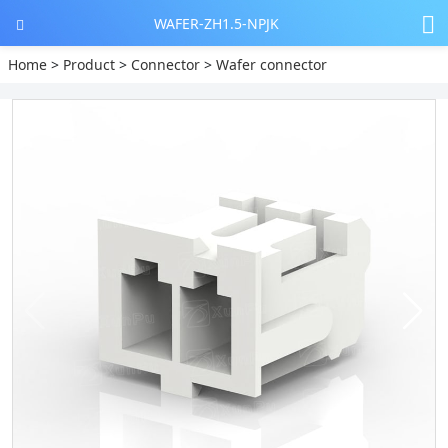
WAFER-ZH1.5-NPJK
Home
>
Product
>
Connector
>
Wafer connector