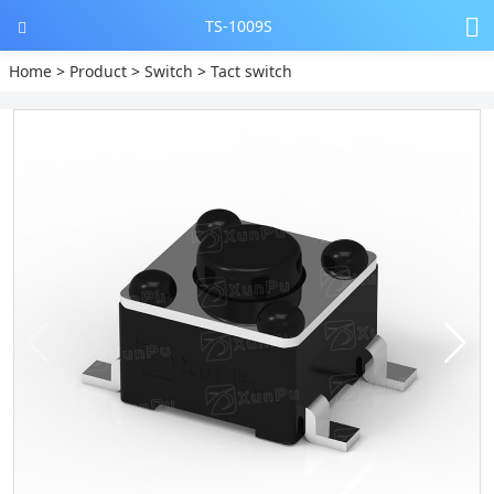
TS-1009S
Home
>
Product
>
Switch
>
Tact switch